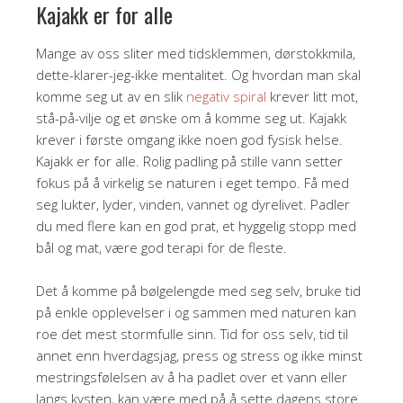
Kajakk er for alle
Mange av oss sliter med tidsklemmen, dørstokkmila,
dette-klarer-jeg-ikke mentalitet. Og hvordan man skal
komme seg ut av en slik
negativ spiral
krever litt mot,
stå-på-vilje og et ønske om å komme seg ut. Kajakk
krever i første omgang ikke noen god fysisk helse.
Kajakk er for alle. Rolig padling på stille vann setter
fokus på å virkelig se naturen i eget tempo. Få med
seg lukter, lyder, vinden, vannet og dyrelivet. Padler
du med flere kan en god prat, et hyggelig stopp med
bål og mat, være god terapi for de fleste.
Det å komme på bølgelengde med seg selv, bruke tid
på enkle opplevelser i og sammen med naturen kan
roe det mest stormfulle sinn. Tid for oss selv, tid til
annet enn hverdagsjag, press og stress og ikke minst
mestringsfølelsen av å ha padlet over et vann eller
langs kysten, kan være med på å sette dagens store