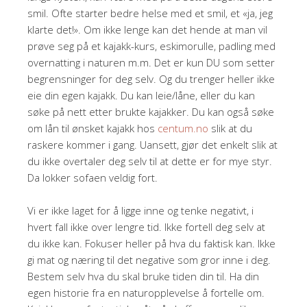
smil. Ofte starter bedre helse med et smil, et «ja, jeg
klarte det!». Om ikke lenge kan det hende at man vil
prøve seg på et kajakk-kurs, eskimorulle, padling med
overnatting i naturen m.m. Det er kun DU som setter
begrensninger for deg selv. Og du trenger heller ikke
eie din egen kajakk. Du kan leie/låne, eller du kan
søke på nett etter brukte kajakker. Du kan også søke
om lån til ønsket kajakk hos
centum.no
slik at du
raskere kommer i gang. Uansett, gjør det enkelt slik at
du ikke overtaler deg selv til at dette er for mye styr.
Da lokker sofaen veldig fort.
Vi er ikke laget for å ligge inne og tenke negativt, i
hvert fall ikke over lengre tid. Ikke fortell deg selv at
du ikke kan. Fokuser heller på hva du faktisk kan. Ikke
gi mat og næring til det negative som gror inne i deg.
Bestem selv hva du skal bruke tiden din til. Ha din
egen historie fra en naturopplevelse å fortelle om.