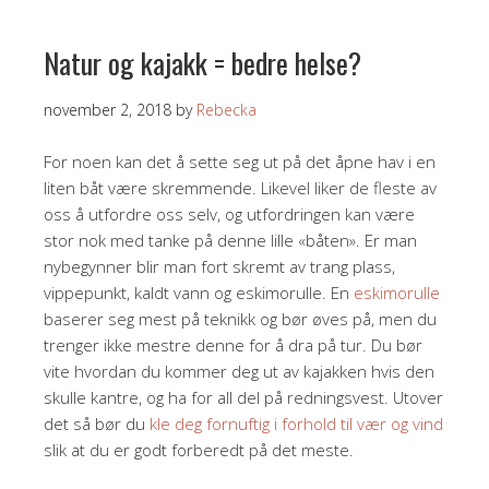
Natur og kajakk = bedre helse?
november 2, 2018
by
Rebecka
For noen kan det å sette seg ut på det åpne hav i en
liten båt være skremmende. Likevel liker de fleste av
oss å utfordre oss selv, og utfordringen kan være
stor nok med tanke på denne lille «båten». Er man
nybegynner blir man fort skremt av trang plass,
vippepunkt, kaldt vann og eskimorulle. En
eskimorulle
baserer seg mest på teknikk og bør øves på, men du
trenger ikke mestre denne for å dra på tur. Du bør
vite hvordan du kommer deg ut av kajakken hvis den
skulle kantre, og ha for all del på redningsvest. Utover
det så bør du
kle deg fornuftig i forhold til vær og vind
slik at du er godt forberedt på det meste.