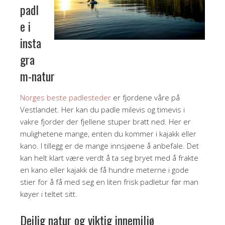
padl
e i
insta
gra
m-natur
Norges beste padlesteder
er fjordene våre på
Vestlandet. Her kan du padle milevis og timevis i
vakre fjorder der fjellene stuper bratt ned. Her er
mulighetene mange, enten du kommer i kajakk eller
kano. I tillegg er de mange innsjøene å anbefale. Det
kan helt klart være verdt å ta seg bryet med å frakte
en kano eller kajakk de få hundre meterne i gode
stier for å få med seg en liten frisk padletur før man
køyer i teltet sitt.
Deilig natur og viktig innemiljø